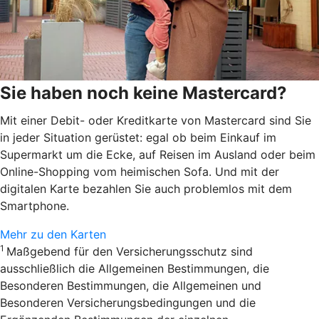
Sie haben noch keine Mastercard?
Mit einer Debit- oder Kreditkarte von Mastercard sind Sie
in jeder Situation gerüstet: egal ob beim Einkauf im
Supermarkt um die Ecke, auf Reisen im Ausland oder beim
Online-Shopping vom heimischen Sofa. Und mit der
digitalen Karte bezahlen Sie auch problemlos mit dem
Smartphone.
Mehr zu den Karten
1
Maßgebend für den Versicherungsschutz sind
ausschließlich die Allgemeinen Bestimmungen, die
Besonderen Bestimmungen, die Allgemeinen und
Besonderen Versicherungsbedingungen und die