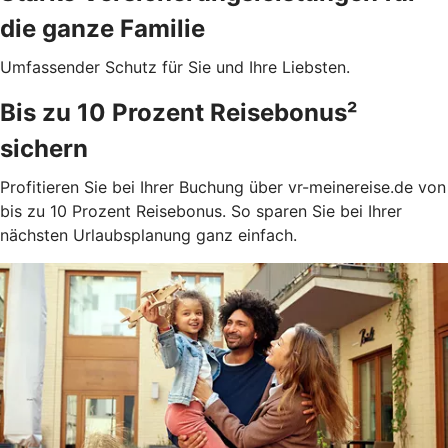
die ganze Familie
Umfassender Schutz für Sie und Ihre Liebsten.
Bis zu 10 Prozent Reisebonus²
sichern
Profitieren Sie bei Ihrer Buchung über vr-meinereise.de von
bis zu 10 Prozent Reisebonus. So sparen Sie bei Ihrer
nächsten Urlaubsplanung ganz einfach.