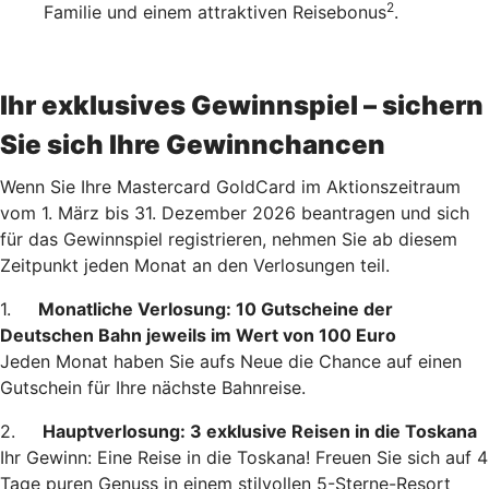
2
Familie und einem attraktiven Reisebonus
.
Ihr exklusives Gewinnspiel – sichern
Sie sich Ihre Gewinnchancen
Wenn Sie Ihre Mastercard GoldCard im Aktionszeitraum
vom 1. März bis 31. Dezember 2026 beantragen und sich
für das Gewinnspiel registrieren, nehmen Sie ab diesem
Zeitpunkt jeden Monat an den Verlosungen teil.
1.
Monatliche Verlosung: 10 Gutscheine der
Deutschen Bahn jeweils im Wert von 100 Euro
Jeden Monat haben Sie aufs Neue die Chance auf einen
Gutschein für Ihre nächste Bahnreise.
2.
Hauptverlosung: 3 exklusive Reisen in die Toskana
Ihr Gewinn: Eine Reise in die Toskana! Freuen Sie sich auf 4
Tage puren Genuss in einem stilvollen 5-Sterne-Resort