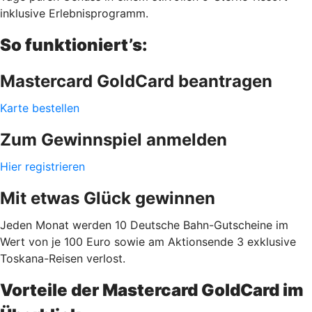
inklusive Erlebnisprogramm.
So funktioniert’s:
Mastercard GoldCard beantragen
Karte bestellen
Zum Gewinnspiel anmelden
Hier registrieren
Mit etwas Glück gewinnen
Jeden Monat werden 10 Deutsche Bahn-Gutscheine im
Wert von je 100 Euro sowie am Aktionsende 3 exklusive
Toskana-Reisen verlost.
Vorteile der Mastercard GoldCard im