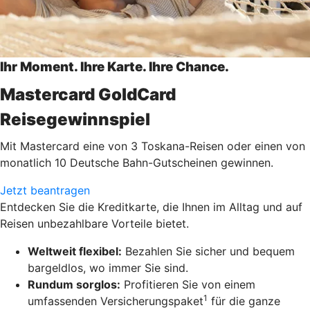
Ihr Moment. Ihre Karte. Ihre Chance.
Mastercard GoldCard
Reisegewinnspiel
Mit Mastercard eine von 3 Toskana-Reisen oder einen von
monatlich 10 Deutsche Bahn-Gutscheinen gewinnen.
Jetzt beantragen
Entdecken Sie die Kreditkarte, die Ihnen im Alltag und auf
Reisen unbezahlbare Vorteile bietet.
Weltweit flexibel:
Bezahlen Sie sicher und bequem
bargeldlos, wo immer Sie sind.
Rundum sorglos:
Profitieren Sie von einem
1
umfassenden Versicherungspaket
für die ganze