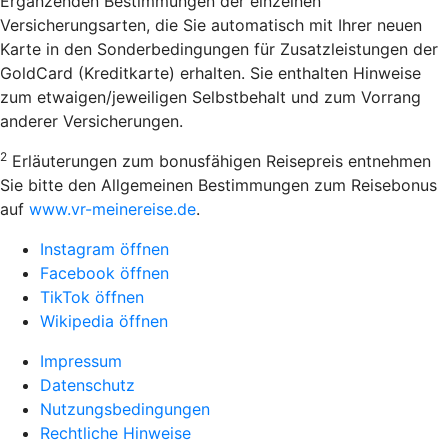
Ergänzenden Bestimmungen der einzelnen
Versicherungsarten, die Sie automatisch mit Ihrer neuen
Karte in den Sonderbedingungen für Zusatzleistungen der
GoldCard (Kreditkarte) erhalten. Sie enthalten Hinweise
zum etwaigen/jeweiligen Selbstbehalt und zum Vorrang
anderer Versicherungen.
2
Erläuterungen zum bonusfähigen Reisepreis entnehmen
Sie bitte den Allgemeinen Bestimmungen zum Reisebonus
auf
www.vr-meinereise.de
.
Instagram öffnen
Facebook öffnen
TikTok öffnen
Wikipedia öffnen
Impressum
Datenschutz
Nutzungsbedingungen
Rechtliche Hinweise