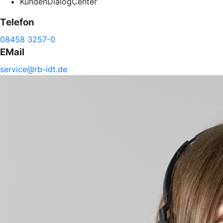
KundenDialogCenter
Telefon
08458 3257-0
EMail
service@
rb-
idt.de