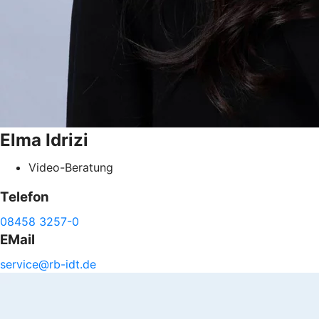
Elma
Idrizi
Video-Beratung
Telefon
08458 3257-0
EMail
service@
rb-
idt.de