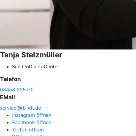
Tanja
Stelzmüller
KundenDialogCenter
Telefon
08458 3257-0
EMail
service@
rb-
idt.de
Instagram öffnen
Facebook öffnen
TikTok öffnen