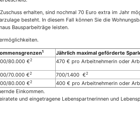
Zuschuss erhalten, sind nochmal 70 Euro extra im Jahr mög
arzulage besteht. In diesem Fall können Sie die Wohnungsb
aus Bausparbeiträge leisten.
dermöglichkeiten.
1
kommensgrenzen
Jährlich maximal geförderte Sparl
2
000/80.000 €
470 € pro Arbeitnehmerin oder Ar
2
2
000/70.000 €
700/1.400 €
2
000/80.000 €
400 € pro Arbeitnehmerin oder A
euernde Einkommen.
eiratete und eingetragene Lebenspartnerinnen und Lebensp