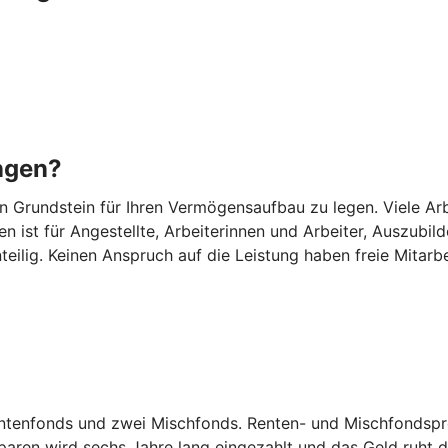
ngen?
Grundstein für Ihren Vermögensaufbau zu legen. Viele Arbei
n ist für Angestellte, Arbeiterinnen und Arbeiter, Auszub
eilig. Keinen Anspruch auf die Leistung haben freie Mitarb
entenfonds und zwei Mischfonds. Renten- und Mischfondspro
ren wird sechs Jahre lang eingezahlt und das Geld ruht d