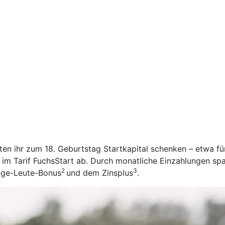
öchten ihr zum 18. Geburtstag Startkapital schenken – etwa f
 im Tarif FuchsStart ab.
Durch monatliche Einzahlungen spar
2
3
unge-Leute-Bonus
und dem Zinsplus
.