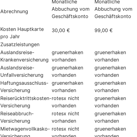
Monatliche
Monatliche
Abbuchung vom
Abbuchung vom
Abrechnung
Geschäftskonto
Geschäftskonto
Kosten Hauptkarte
30,00 €
99,00 €
pro Jahr
Zusatzleistungen
Auslandsreise-
gruenerhaken
gruenerhaken
Krankenversicherung
vorhanden
vorhanden
Auslandsreise-
gruenerhaken
gruenerhaken
Unfallversicherung
vorhanden
vorhanden
Haftungsausschluss-
gruenerhaken
gruenerhaken
Versicherung
vorhanden
vorhanden
Reiserücktrittskosten-
rotesx
nicht
gruenerhaken
Versicherung
vorhanden
vorhanden
Reiseabbruch-
rotesx
nicht
gruenerhaken
Versicherung
vorhanden
vorhanden
Mietwagenvollkasko-
rotesx
nicht
gruenerhaken
Versicherung
vorhanden
vorhanden